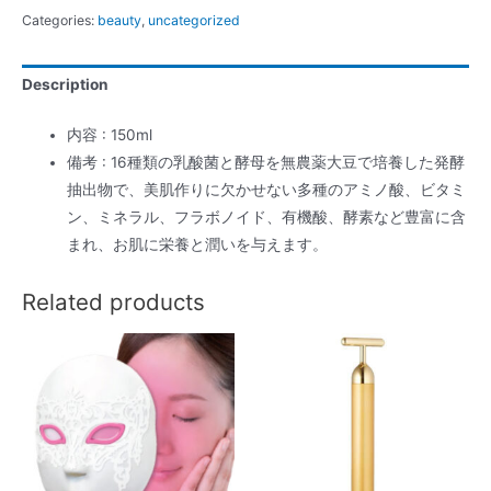
リ
Categories:
beauty
,
uncategorized
ア
Ｅ
Description
Ｘ
ブ
内容 : 150ml
ラ
備考 : 16種類の乳酸菌と酵母を無農薬大豆で培養した発酵
イ
抽出物で、美肌作りに欠かせない多種のアミノ酸、ビタミ
ト
ン、ミネラル、フラボノイド、有機酸、酵素など豊富に含
ニ
まれ、お肌に栄養と潤いを与えます。
ン
グ
Related products
ロ
ー
シ
ョ
ン
quantity