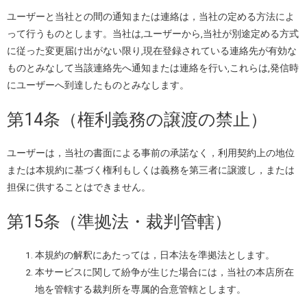
ユーザーと当社との間の通知または連絡は，当社の定める方法によ
って行うものとします。当社は,ユーザーから,当社が別途定める方式
に従った変更届け出がない限り,現在登録されている連絡先が有効な
ものとみなして当該連絡先へ通知または連絡を行い,これらは,発信時
にユーザーへ到達したものとみなします。
第14条（権利義務の譲渡の禁止）
ユーザーは，当社の書面による事前の承諾なく，利用契約上の地位
または本規約に基づく権利もしくは義務を第三者に譲渡し，または
担保に供することはできません。
第15条（準拠法・裁判管轄）
本規約の解釈にあたっては，日本法を準拠法とします。
本サービスに関して紛争が生じた場合には，当社の本店所在
地を管轄する裁判所を専属的合意管轄とします。