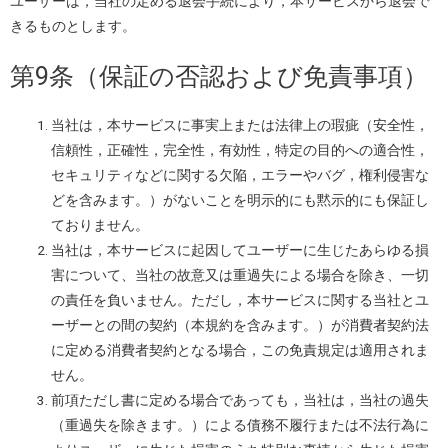
ユーザーは，当社の定める退会手続により，本サービスから退会で
きるものとします。
第9条（保証の否認および免責事項）
当社は，本サービスに事実上または法律上の瑕疵（安全性，
信頼性，正確性，完全性，有効性，特定の目的への適合性，
セキュリティなどに関する欠陥，エラーやバグ，権利侵害な
どを含みます。）がないことを明示的にも黙示的にも保証し
ておりません。
当社は，本サービスに起因してユーザーに生じたあらゆる損
害について、当社の故意又は重過失による場合を除き、一切
の責任を負いません。ただし，本サービスに関する当社とユ
ーザーとの間の契約（本規約を含みます。）が消費者契約法
に定める消費者契約となる場合，この免責規定は適用されま
せん。
前項ただし書に定める場合であっても，当社は，当社の過失
（重過失を除きます。）による債務不履行または不法行為に