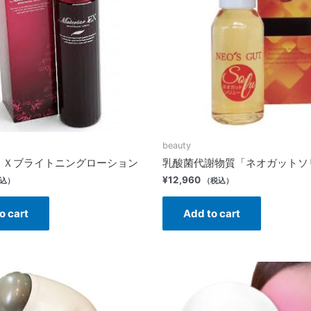
beauty
ＥＸブライトニングローション
乳酸菌代謝物質「ネオガットソ
¥
12,960
込）
（税込）
o cart
Add to cart